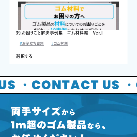
39.お困りごと解決事例集 ゴム材料編 Ver.1
お役立ち資料
ゴム材料
選択する
US ・
CONTACT US ・
両手サイズ
から
1m
超のゴム製品
、
なら