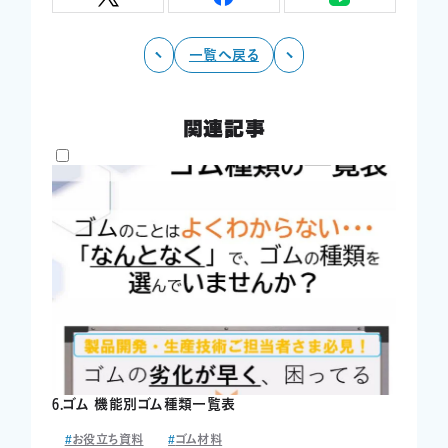
058-389-1611
TEL.
一覧へ戻る
受付時間
平日8:30-17:30
関連記事
今すぐ無料相談
カタログを見る
6.ゴム 機能別ゴム種類一覧表
お役立ち資料
ゴム材料