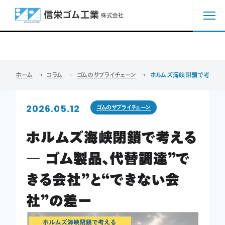
コラム
COLUMN
ホーム
ホーム
コラム
ゴムのサプライチェーン
ホルムズ海峡閉鎖で考える ―
私たちの強み
2026.05.12
ゴムのサプライチェーン
サービス紹介
ホルムズ海峡閉鎖で考える
解決事例
― ゴム製品、代替調達”で
コラム
きる会社”と“できない会
会社案内
社”の差ー
採用情報