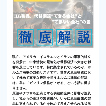
058-389-1611
TEL.
受付時間
平日8:30-17:30
今すぐ無料相談
カタログを見る
現在、アメリカ・イスラエルとイランの軍事的対立
を背景に、中東情勢の緊迫化が世界経済へ大きな影
響を及ぼしています。特に懸念されているのが、ホ
ルムズ海峡の封鎖リスクです。世界の原油輸送にお
いて極めて重要な役割を担うホルムズ海峡の混乱
は、単に「ガソリン価格が上がる」という話に留ま
りません。
原油やナフサを起点とする供給網全体に影響が波及
し、私たちの生活や製造業が、いかに原油由来の製
品に支えられているかを改めて考えさせられる状況