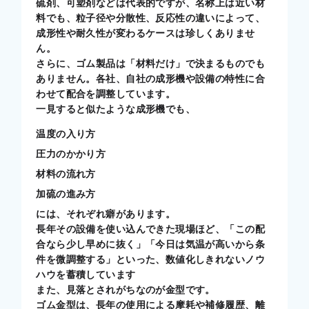
硫剤、可塑剤などは代表的ですが、名称上は近い材
料でも、粒子径や分散性、反応性の違いによって、
成形性や耐久性が変わるケースは珍しくありませ
ん。
さらに、ゴム製品は「材料だけ」で決まるものでも
ありません。各社、自社の成形機や設備の特性に合
わせて配合を調整しています。
一見すると似たような成形機でも、
温度の入り方
圧力のかかり方
材料の流れ方
加硫の進み方
には、それぞれ癖があります。
長年その設備を使い込んできた現場ほど、「この配
合なら少し早めに抜く」「今日は気温が高いから条
件を微調整する」といった、数値化しきれないノウ
ハウを蓄積しています
また、見落とされがちなのが金型です。
ゴム金型は、長年の使用による摩耗や補修履歴、離